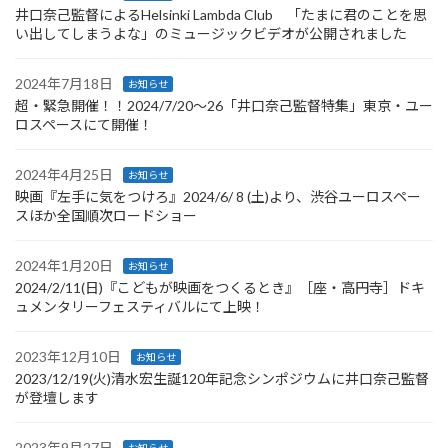
井口奈己監督によるHelsinki Lambda Club 「たまに君のことを思
い出してしまうよな」のミュージックビデオが公開されました
2024年7月18日
お知らせ
超・緊急開催！！2024/7/20～26「井口奈己監督特集」東京・ユー
ロスペースにて開催！
2024年4月25日
お知らせ
映画『左手に気をつけろ』2024/6/ 8 (土)より、渋谷ユーロスペー
スほか全国順次ロードショー
2024年1月20日
お知らせ
2024/2/11(日)『こどもが映画をつくるとき』［座・高円寺］ドキ
ュメンタリーフェスティバルにて上映！
2023年12月10日
お知らせ
2023/12/19(火)清水宏生誕120年記念シンポジウムに井口奈己監督
が登壇します
2023年9月27日